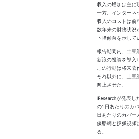
収入の増加は主に
一方、インターネ
収入のコストは前年同
数年来の財務状況
下降傾向を示して
報告期間内、土豆
新浪の投資を導入
この行動は将来
著
それ以外に、土豆
向上させた。
iResearchが
の1日あたりのカバ
日あたりのカバー人
優酷網と捜狐視頻は
る。