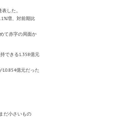
発表した。
.1%増、対前期比
初めて赤字の局面か
できる1.358億元
0.854億元だった
はまだ小さいもの