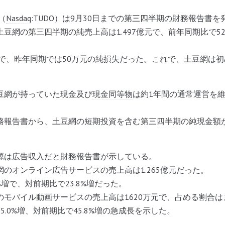
（
Nasdaq
:TUDO）は9月30日までの第三四半期の財務報告書を
豆網の第三四半期の純売上高は1.497億元で、前年同期比で52
。
元で、昨年同期では50万元の純損失だった。これで、土豆網は
豆網が持っていた現金及び
現金同等物
は約1年間の通常運営を維持
報告書から、土豆網の短期投資を含む第三四半期の純現金額が1
源は広告収入だと財務報告書が示している。
のオンライン広告サービスの売上高は1.265億元だった。
%増で、対前期比で23.8%増だった。
のモバイル動画サービスの売上高は1620万元で、占める割合
5.0%増、対前期比で45.8%増の急成長を示した。