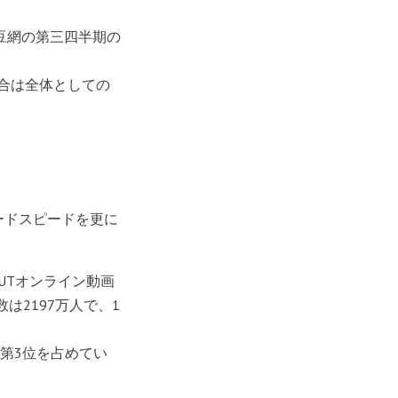
豆網の第三四半期の
割合は全体としての
ードスピードを更に
新IUTオンライン動画
は2197万人で、1
と第3位を占めてい