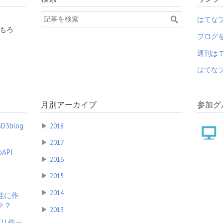
はてな
ろもろ
ブログ
週刊は
はてなブ
月別アーカイブ
参加グ
3blog
▶
2018
▶
2017
のAPI
▶
2016
▶
2015
▶
2014
性に作
ク？
▶
2013
プリ作っ