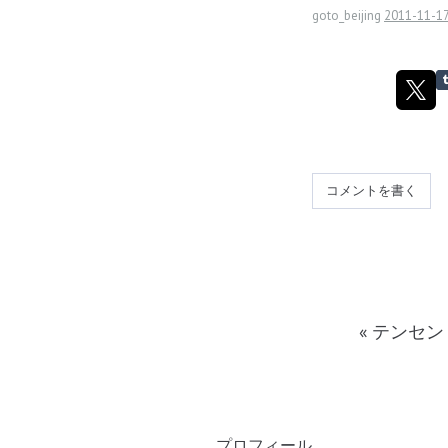
goto_beijing
2011-11-17
コメントを書く
«
テンセン
プロフィール