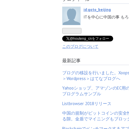
id:goto_beijing
ITを中心に中国の事 も
@houteng_cnをフォロー
このブログについて
最新記事
ブログの移設を行いました。XoopsD
＞Wordpress＞はてなブログへ
Yahooショップ、アマゾンのEC用
プログラムサンプル
Listbrowser 2018リリース
中国の規制がビットコインの安全
る隙。金盾でマイニングもブロッ
Blockchainでベンチマークするア