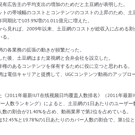
現有広告主の平均支出の増加のためだと土豆網が表明した。
ットの
帯域幅
のコストとコンテンツのコストの上昇のため、土
期比で103.9%増の1.011億元に増えた。
から見れば、2009年以来、土豆網のコストが総収入に占める
いる。
網の各業務の拡張の動きが頻繁だった。
した後、土豆網はまた楽視網と
合弁会社
を設立した。
作権
のあるコンテンツを
保有
するために役に立つと思われる。
網は電信キャリアと提携して、
UGC
コンテンツ動画のアップロ
発表した《2011年最新IUT在线视频日均覆盖人数排名》（2011年最
ー人数ランキング）によると、土豆網の1日あたりのユーザー数
数の割合が21.40%を占め、動画業界で第2位を占めている。
32.45%と19.78%の1日あたりのカバー人数の割合で、第1位