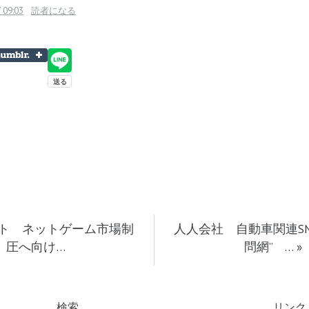
 09:03
読者になる
ト ネットゲーム市場制
人人会社 自動車関連SN
圧へ向け…
問網” …
»
検索
リンク